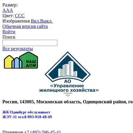
Размер:
A
A
A
Цвет:
C
C
C
Изображения
Вкл.
Выкл.
Обычная версия сайта
Войти
Поиск
Все результаты
Россия, 143005, Московская область, Одинцовский район, г
ЖК Одинбург обслуживает
ЖЭУ-11
тел.8-993-918-48-49
Приемная
+7 (495) 596-45-41