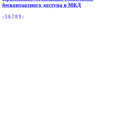
бесконтактного доступа в МКД
‹
5
6
7
8
9
›