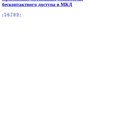
бесконтактного доступа в МКД
‹
5
6
7
8
9
›