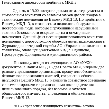
Генеральным директором прибыли к МКД 3.
Однако, в 15.00 поступил доклад от мастера участка о
самовольном вскрытии со взломом замков дверей входов в
технические помещения по Вашему МКД 13. По прибытии к
Вашему МКД 13, в техническом подполии обнаружены
посторонние люди, которые с грубейшими нарушениями
техники безопасности вскрыли щиты и осматривали
помещения. Данный факт несанкционированного вскрытия
помещений с дорогостоящим оборудованием зафиксирован в
Журнале диспетчерской службы АО «Управление жилищного
хозяйства», оповещен участковый УВД г. Одинцово,
Прокуратура Одинцовского муниципального района.
Поскольку, исходя из имеющихся в АО «УЖХ»
документов, в Вашем МКД 13 два Совета МКД, избраны две
разные управляющие организации, прошу для обеспечения
безопасного проживания жителей, сохранения общего
имущества Вашего МКД 13, назначить совместное совещание
со всеми сторонами и организациями для определения
цивилизованного порядка, без взломов и захватов
общедомового имущества, управления и обслуживания
Вашего МКД 13.
АО «Управление жилищного хозяйства» готово