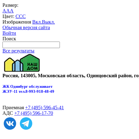
Размер:
A
A
A
Цвет:
C
C
C
Изображения
Вкл.
Выкл.
Обычная версия сайта
Войти
Поиск
Все результаты
Россия, 143005, Московская область, Одинцовский район, г
ЖК Одинбург обслуживает
ЖЭУ-11
тел.8-993-918-48-49
Приемная
+7 (495) 596-45-41
АДС
+7 (495) 596-17-70