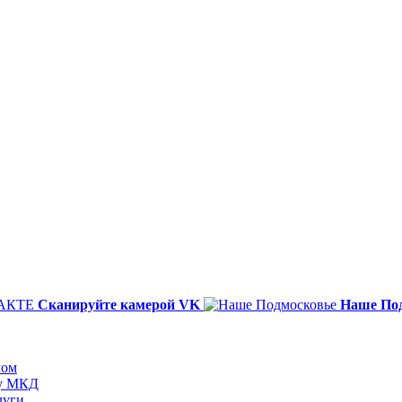
Сканируйте камерой VK
Наше По
мом
ту МКД
луги