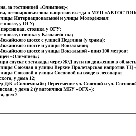
на, за гостиницей «Олимпиец»;
ва, лесопарковая зона напротив въезда в МУП «АВТОСТОП» 
 улицы Интернациональной и улицы Молодёжная;
 шоссе, у ОГУ;
портивная, стоянка у ОГУ;
е шоссе, стоянка у Казначейства;
Можайского шоссе с улицей Неделина (у храма);
Можайского шоссе и улицы Вокзальной;
Можайского шоссе и улицы Вокзальной - вниз 100 метров;
ицей «Олимпиец»;
при спуске с эстакады через Ж/Д пути по движению в область
улицы Союзная и улицы Верхне-Пролетарская напротив ТЦ
улицы Союзной и улицы Сосновой на входе в лесопарк;
кого, у дома 12;
д Д/К «Солнечный»; Пересечение ул. Союзной и ул. Сосновой 
вская, у дома 2 (у вагончика МБУ «ОГХ»);
я, дом 2