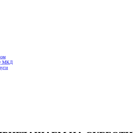
мом
ту МКД
луги