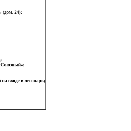
(дом, 24);
;
 «Союзный»;
на входе в лесопарк;