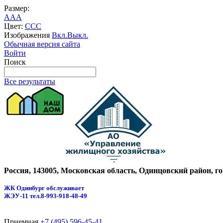
Размер:
A
A
A
Цвет:
C
C
C
Изображения
Вкл.
Выкл.
Обычная версия сайта
Войти
Поиск
Все результаты
Россия, 143005, Московская область, Одинцовский район, г
ЖК Одинбург обслуживает
ЖЭУ-11
тел.8-993-918-48-49
Приемная
+7 (495) 596-45-41