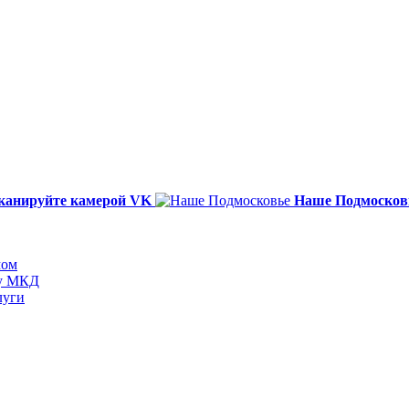
канируйте камерой VK
Наше Подмосков
мом
ту МКД
луги