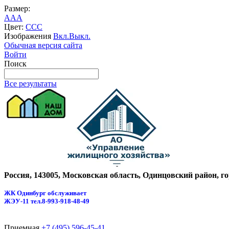
Размер:
A
A
A
Цвет:
C
C
C
Изображения
Вкл.
Выкл.
Обычная версия сайта
Войти
Поиск
Все результаты
Россия, 143005, Московская область, Одинцовский район, г
ЖК Одинбург обслуживает
ЖЭУ-11
тел.8-993-918-48-49
Приемная
+7 (495) 596-45-41