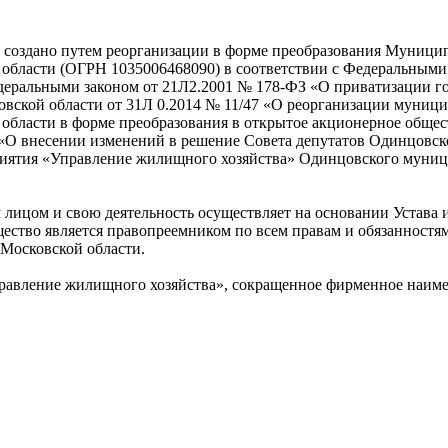
создано путем реорганизации в форме преобразования Муници
 области (ОГРН 1035006468090) в соответствии с Федеральным
едеральными законом от 21Л2.2001 № 178-ФЗ «О приватизации г
овской области от 31Л 0.2014 № 11/47 «О реорганизации муни
области в форме преобразования в открытое акционерное общес
 «О внесении изменений в решение Совета депутатов Одинцовск
иятия «Управление жилищного хозяйства» Одинцовского муниц
лицом и свою деятельность осуществляет на основании Устава 
ество является правопреемником по всем правам и обязанност
Московской области.
авление жилищного хозяйства», сокращенное фирменное наиме