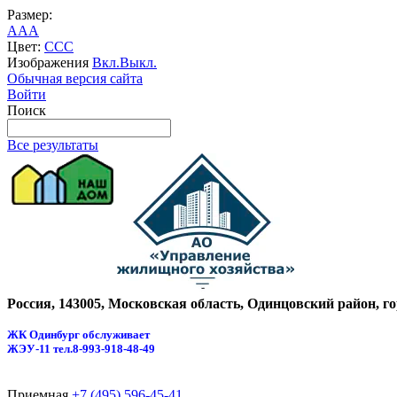
Размер:
A
A
A
Цвет:
C
C
C
Изображения
Вкл.
Выкл.
Обычная версия сайта
Войти
Поиск
Все результаты
Россия, 143005, Московская область, Одинцовский район, г
ЖК Одинбург обслуживает
ЖЭУ-11
тел.8-993-918-48-49
Приемная
+7 (495) 596-45-41