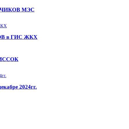
ЧИКОВ МЭС
В в ГИС ЖКХ
ИССОК
кабре 2024гг.