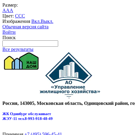
Размер:
A
A
A
Цвет:
C
C
C
Изображения
Вкл.
Выкл.
Обычная версия сайта
Войти
Поиск
Все результаты
Россия, 143005, Московская область, Одинцовский район, г
ЖК Одинбург обслуживает
ЖЭУ-11
тел.8-993-918-48-49
Приемная
+7 (495) 596-45-41