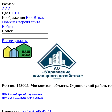
Размер:
A
A
A
Цвет:
C
C
C
Изображения
Вкл.
Выкл.
Обычная версия сайта
Войти
Поиск
Все результаты
Россия, 143005, Московская область, Одинцовский район, г
ЖК Одинбург обслуживает
ЖЭУ-11
тел.8-993-918-48-49
Приемная
+7 (495) 596-45-41