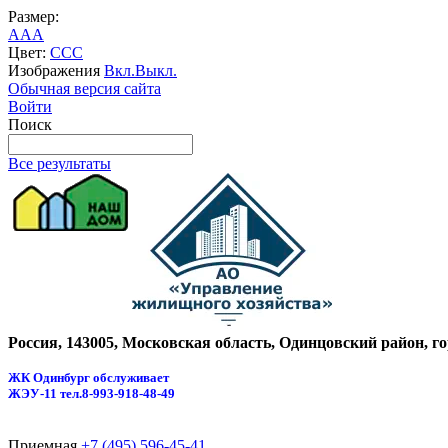
Размер:
A
A
A
Цвет:
C
C
C
Изображения
Вкл.
Выкл.
Обычная версия сайта
Войти
Поиск
Все результаты
Россия, 143005, Московская область, Одинцовский район, г
ЖК Одинбург обслуживает
ЖЭУ-11
тел.8-993-918-48-49
Приемная
+7 (495) 596-45-41