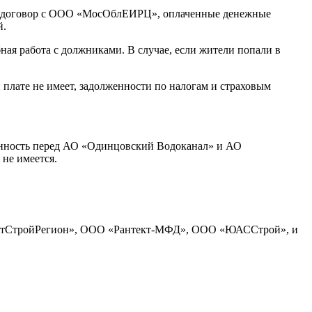
 договор с ООО «МосОблЕИРЦ», оплаченные денежные
й.
я работа с должниками. В случае, если жители попали в
лате не имеет, задолженности по налогам и страховым
енность перед АО «Одинцовский Водоканал» и АО
 не имеется.
стСтройРегион», ООО «Рантект-МФД», ООО «ЮАССтрой», и