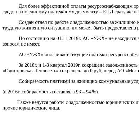
Для более эффективной оплаты ресурсоснабжающим органи
средства по единому платежному документу – ЕПД сразу же н
Создан отдел по работе с задолженностью за жилищно-коммун
трудную жизненную ситуацию, им может быть предоставлена рас
По состоянию на 01.11.2019г. АО «УЖХ» не находится в ста
взносам не имеет.
АО «УЖХ» оплачивает текущие платежи ресурсоснабжающ
За 2018г. и 1-3 квартал 2019г. сокращена задолженность р
«Одинцовская Теплосеть» сокращена до 0 руб, перед АО «Мосэн
Собираемость платежей за жилищно-коммунальные услуг
(в 2016г. собираемость составляла 93 – 94 %).
Также ведутся работы с задолженностью юридических ли
прочие юридические лица.