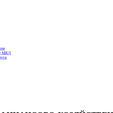
мом
ту МКД
луги