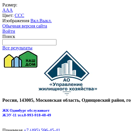
Размер:
A
A
A
Цвет:
C
C
C
Изображения
Вкл.
Выкл.
Обычная версия сайта
Войти
Поиск
Все результаты
Россия, 143005, Московская область, Одинцовский район, г
ЖК Одинбург обслуживает
ЖЭУ-11
тел.8-993-918-48-49
Приемная
+7 (495) 596-45-41