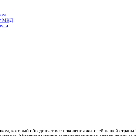
мом
ту МКД
луги
ком, который объединяет все поколения жителей нашей страны