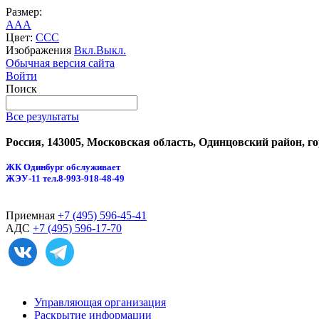
Размер:
A
A
A
Цвет:
C
C
C
Изображения
Вкл.
Выкл.
Обычная версия сайта
Войти
Поиск
Все результаты
Россия, 143005, Московская область, Одинцовский район, г
ЖК Одинбург обслуживает
ЖЭУ-11
тел.8-993-918-48-49
Приемная
+7 (495) 596-45-41
АДС
+7 (495) 596-17-70
Управляющая организация
Раскрытие информации