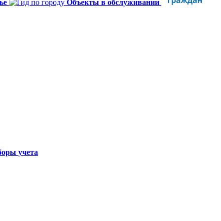
ье
Объекты в обслуживании
оры учета