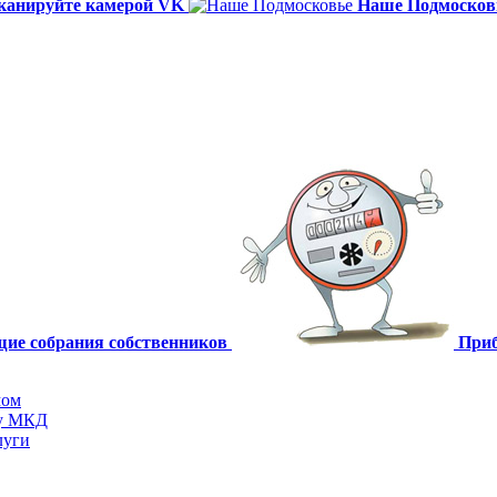
канируйте камерой VK
Наше Подмосков
щие собрания собственников
Приб
мом
ту МКД
луги