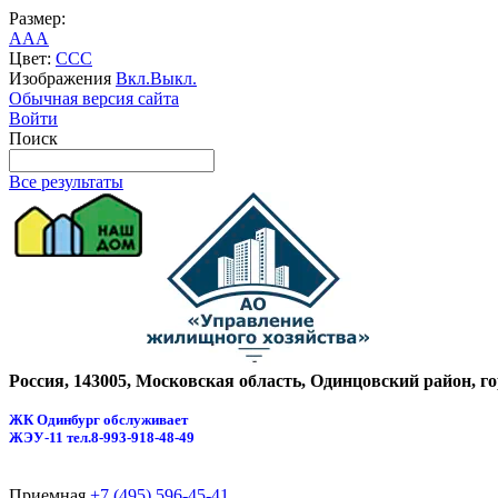
Размер:
A
A
A
Цвет:
C
C
C
Изображения
Вкл.
Выкл.
Обычная версия сайта
Войти
Поиск
Все результаты
Россия, 143005, Московская область, Одинцовский район, г
ЖК Одинбург обслуживает
ЖЭУ-11
тел.8-993-918-48-49
Приемная
+7 (495) 596-45-41